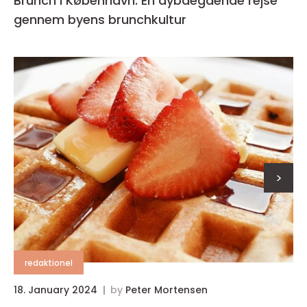
Brunch i København: En dybdegående rejse
gennem byens brunchkultur
>
redaktionel
18. January 2024
by
Peter Mortensen
1