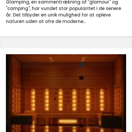
Glamping, en sammentrækning af "glamour" og
"camping", har vundet stor popularitet i de senere
år. Det tilbyder en unik mulighed for at opleve
naturen uden at ofre de moderne
bekvemmeligheder. Denne form for ferie kombinerer
det bedste fra to verdener: den rustikke charme ved
camping og den komfort, der normalt forbindes
med luksushoteller. Hvad er Glamping? Glamping
er en luksuriøs form for camping, der henvender sig
til ...