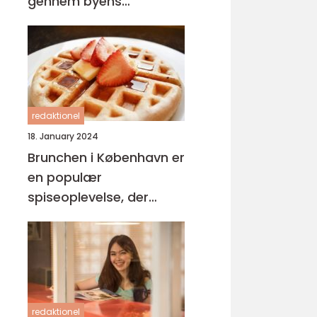
gennem byens
brunchkultur
redaktionel
18. January 2024
Brunchen i København er
en populær
spiseoplevelse, der
appellerer til både lokale
og turister
redaktionel