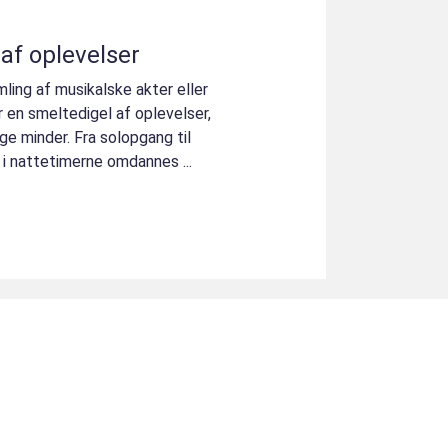
 af oplevelser
ling af musikalske akter eller
r en smeltedigel af oplevelser,
e minder. Fra solopgang til
i nattetimerne omdannes ...
u