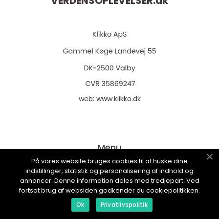
VERDENSOPLEVELSER.
dk
web:
www.klikko.dk
Menu
På vores website bruges cookies til at huske dine
indstillinger, statistik og personalisering af indhold og
Annoncering
annoncer. Denne information deles med tredjepart. Ved
fortsat brug af websiden godkender du cookiepolitikken.
Om os
Ok
Privatlivspolitik
Cookies