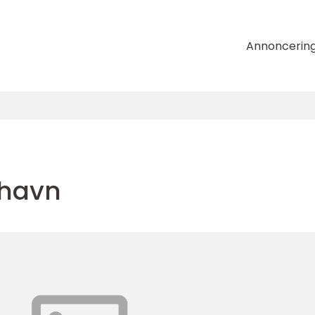
Annoncerin
havn