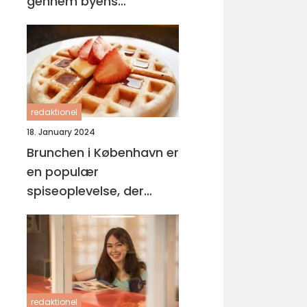
gennem byens
brunchkultur
redaktionel
18. January 2024
Brunchen i København er
en populær
spiseoplevelse, der
appellerer til både lokale
og turister
redaktionel