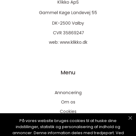
web:
www.klikko.dk
Menu
Annoncering
Om os
Cookies
På vores website bruges cookies til at huske dine
Kontakt os
indstillinger, statistik og personalisering af indhold og
Sitemap
annoncer. Denne information deles med tredjepart. Ved