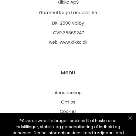
web:
www.klikko.dk
Menu
Annoncering
Om os
Cookies
På vores website bruges cookies til at huske dine
Kontakt os
indstillinger, statistik og personalisering af indhold og
Sitemap
annoncer. Denne information deles med tredjepart. Ved