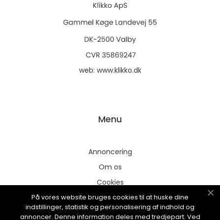
web:
www.klikko.dk
Menu
Annoncering
Om os
Cookies
På vores website bruges cookies til at huske dine
Kontakt os
indstillinger, statistik og personalisering af indhold og
Sitemap
annoncer. Denne information deles med tredjepart. Ved