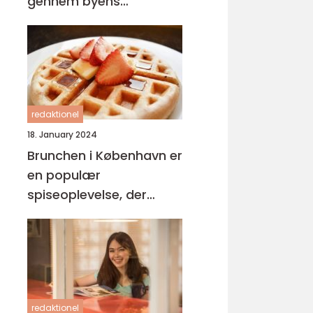
gennem byens
brunchkultur
redaktionel
18. January 2024
Brunchen i København er
en populær
spiseoplevelse, der
appellerer til både lokale
og turister
redaktionel