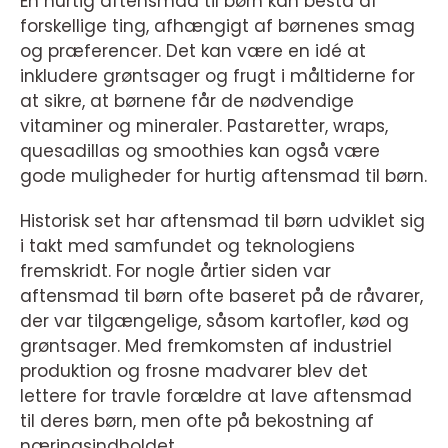
En hurtig aftensmad til børn kan bestå af
forskellige ting, afhængigt af børnenes smag
og præferencer. Det kan være en idé at
inkludere grøntsager og frugt i måltiderne for
at sikre, at børnene får de nødvendige
vitaminer og mineraler. Pastaretter, wraps,
quesadillas og smoothies kan også være
gode muligheder for hurtig aftensmad til børn.
Historisk set har aftensmad til børn udviklet sig
i takt med samfundet og teknologiens
fremskridt. For nogle årtier siden var
aftensmad til børn ofte baseret på de råvarer,
der var tilgængelige, såsom kartofler, kød og
grøntsager. Med fremkomsten af industriel
produktion og frosne madvarer blev det
lettere for travle forældre at lave aftensmad
til deres børn, men ofte på bekostning af
næringsindholdet.