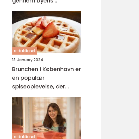
gennem byens
brunchkultur
redaktionel
18. January 2024
Brunchen i København er
en populær
spiseoplevelse, der
appellerer til både lokale
og turister
redaktionel