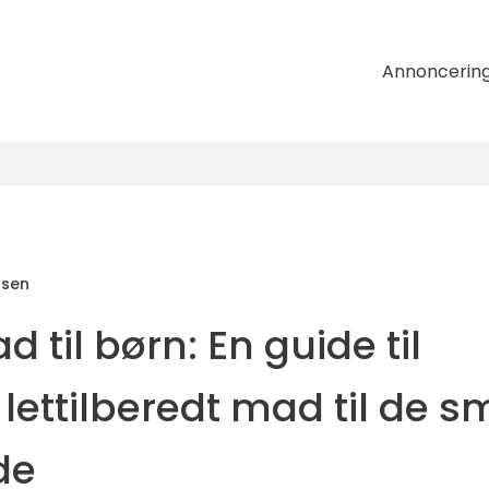
Annoncerin
nsen
til børn: En guide til
lettilberedt mad til de s
de