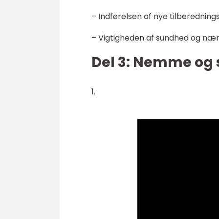
– Indførelsen af nye tilberednin
– Vigtigheden af sundhed og næri
Del 3: Nemme og s
1.