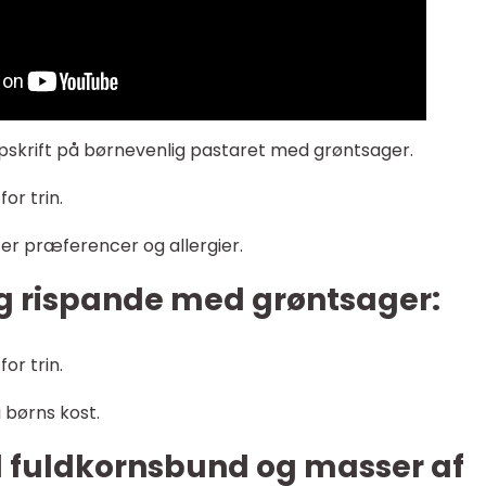
pskrift på børnevenlig pastaret med grøntsager.
for trin.
efter præferencer og allergier.
 og rispande med grøntsager:
for trin.
i børns kost.
d fuldkornsbund og masser af