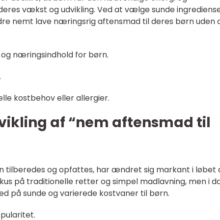
 deres vækst og udvikling. Ved at vælge sunde ingrediens
re nemt lave næringsrig aftensmad til deres børn uden 
 og næringsindhold for børn.
.
le kostbehov eller allergier.
dvikling af “nem aftensmad til
 tilberedes og opfattes, har ændret sig markant i løbet 
fokus på traditionelle retter og simpel madlavning, men i d
å sunde og varierede kostvaner til børn.
pularitet.