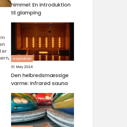
himmel: En introduktion
til glamping
lem
den
l er
børn,
inspiration
01. May 2024
Den helbredsmæssige
varme: Infrarød sauna