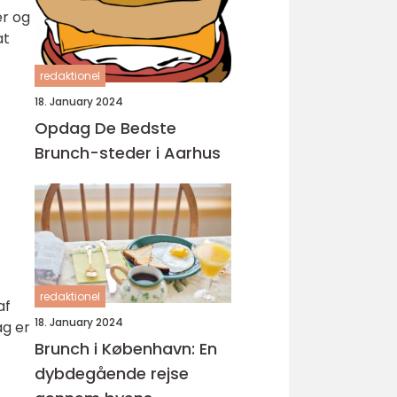
er og
at
redaktionel
18. January 2024
Opdag De Bedste
Brunch-steder i Aarhus
redaktionel
af
18. January 2024
ag er
Brunch i København: En
dybdegående rejse