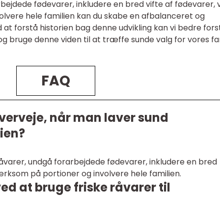
rbejdede fødevarer, inkludere en bred vifte af fødevarer,
vere hele familien kan du skabe en afbalanceret og
at forstå historien bag denne udvikling kan vi bedre fors
 bruge denne viden til at træffe sunde valg for vores fa
FAQ
overveje, når man laver sund
lien?
 råvarer, undgå forarbejdede fødevarer, inkludere en bred
rksom på portioner og involvere hele familien.
d at bruge friske råvarer til