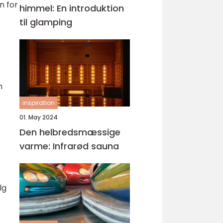
n for
himmel: En introduktion
til glamping
m
inspiration
01. May 2024
Den helbredsmæssige
varme: Infrarød sauna
lg