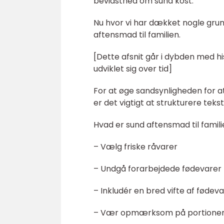
bevidsthed om sund kost.
Nu hvor vi har dækket nogle grun
aftensmad til familien.
[Dette afsnit går i dybden med 
udviklet sig over tid]
For at øge sandsynligheden for a
er det vigtigt at strukturere teks
Hvad er sund aftensmad til famili
– Vælg friske råvarer
– Undgå forarbejdede fødevarer
– Inkludér en bred vifte af fødev
– Vær opmærksom på portione