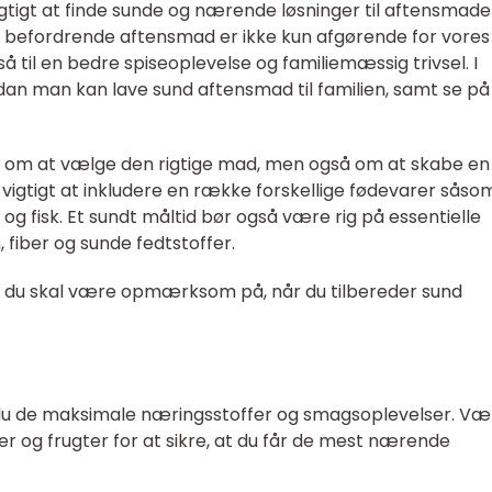
igtigt at finde sunde og nærende løsninger til aftensmade
g befordrende aftensmad er ikke kun afgørende for vores
å til en bedre spiseoplevelse og familiemæssig trivsel. I
ordan man kan lave sund aftensmad til familien, samt se på
 om at vælge den rigtige mad, men også om at skabe en
 vigtigt at inkludere en række forskellige fødevarer såso
og fisk. Et sundt måltid bør også være rig på essentielle
 fiber og sunde fedtstoffer.
om du skal være opmærksom på, når du tilbereder sund
r du de maksimale næringsstoffer og smagsoplevelser. Væ
og frugter for at sikre, at du får de mest nærende