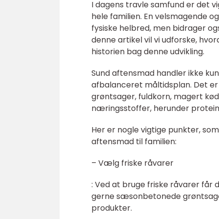
I dagens travle samfund er det v
hele familien. En velsmagende o
fysiske helbred, men bidrager ogs
denne artikel vil vi udforske, hv
historien bag denne udvikling.
Sund aftensmad handler ikke kun
afbalanceret måltidsplan. Det er
grøntsager, fuldkorn, magert kød 
næringsstoffer, herunder protein,
Her er nogle vigtige punkter, s
aftensmad til familien:
– Vælg friske råvarer
: Ved at bruge friske råvarer få
gerne sæsonbetonede grøntsager 
produkter.