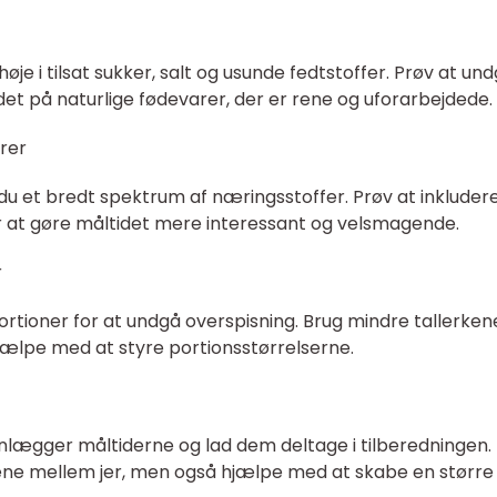
øje i tilsat sukker, salt og usunde fedtstoffer. Prøv at un
det på naturlige fødevarer, der er rene og uforarbejdede.
arer
r du et bredt spektrum af næringsstoffer. Prøv at inkluder
for at gøre måltidet mere interessant og velsmagende.
r
 portioner for at undgå overspisning. Brug mindre tallerken
hjælpe med at styre portionsstørrelserne.
lanlægger måltiderne og lad dem deltage i tilberedningen.
dene mellem jer, men også hjælpe med at skabe en større