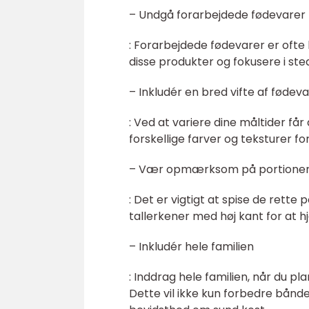
– Undgå forarbejdede fødevarer
: Forarbejdede fødevarer er ofte h
disse produkter og fokusere i ste
– Inkludér en bred vifte af fødev
: Ved at variere dine måltider få
forskellige farver og teksturer 
– Vær opmærksom på portione
: Det er vigtigt at spise de rette
tallerkener med høj kant for at 
– Inkludér hele familien
: Inddrag hele familien, når du p
Dette vil ikke kun forbedre bån