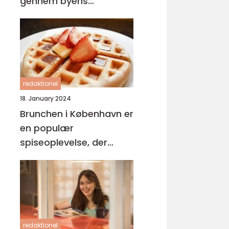
gennem byens
brunchkultur
redaktionel
18. January 2024
Brunchen i København er
en populær
spiseoplevelse, der
appellerer til både lokale
og turister
redaktionel