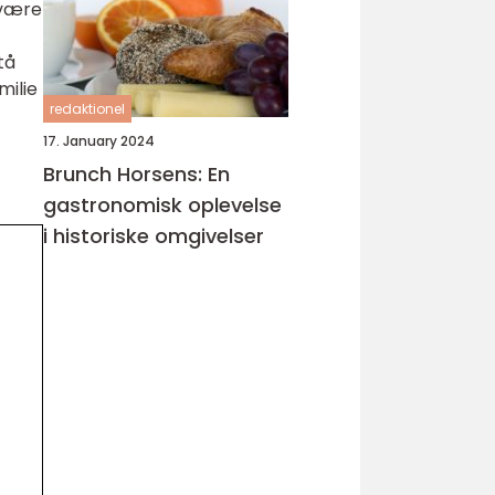
 være
tå
milie
redaktionel
17. January 2024
Brunch Horsens: En
gastronomisk oplevelse
i historiske omgivelser