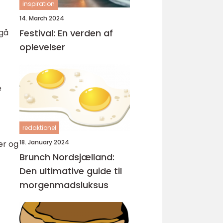
inspiration
14. March 2024
dgå
Festival: En verden af
oplevelser
e
redaktionel
18. January 2024
er og
Brunch Nordsjælland:
Den ultimative guide til
morgenmadsluksus