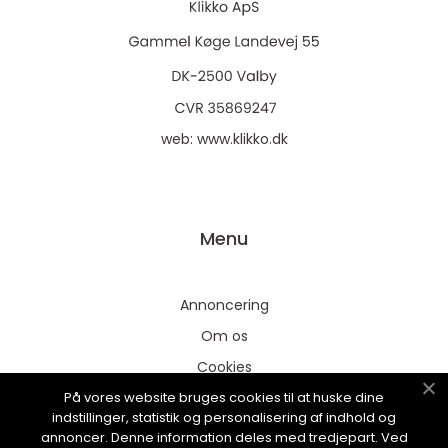
web:
www.klikko.dk
Menu
Annoncering
Om os
Cookies
På vores website bruges cookies til at huske dine
Kontakt os
indstillinger, statistik og personalisering af indhold og
Sitemap
annoncer. Denne information deles med tredjepart. Ved